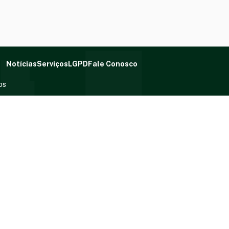
Notícias
Serviços
LGPD
Fale Conosco
os
Redes Sociai
7:00h às 11:00h e das 13:00h às 17:00h
Fique por dentro 
nº 179, Centro, Fátima/TO, CEP: 77.555-000
@gmail.com