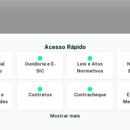
Acesso Rápido
ial
Ouvidoria e E-
Leis e Atos
N
o
SIC
Normativos
 e
Contratos
Contracheque
E
ades
Me
Mostrar mais