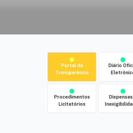
Portal da
Diário Ofic
Transparência
Eletrônic
Procedimentos
Dispensas
Licitatórios
Inexigibilid