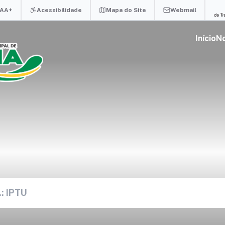
A
A+
Acessibilidade
Mapa do Site
Webmail
Início
No