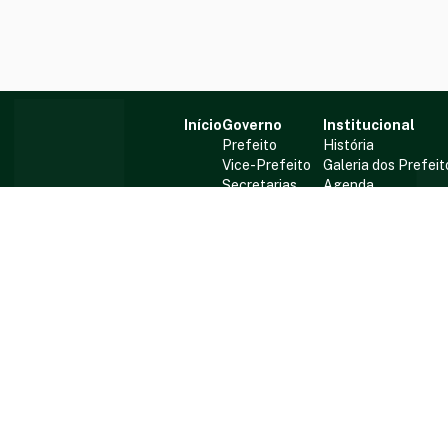
Início
Governo
Institucional
Prefeito
História
Vice-Prefeito
Galeria dos Prefeit
Secretarias
Agenda
Departamentos
Atendimento
De Segunda à Sexta das 0
Rua Porto Alegre, 
(63) 3365-1337
gabprefeitofatima