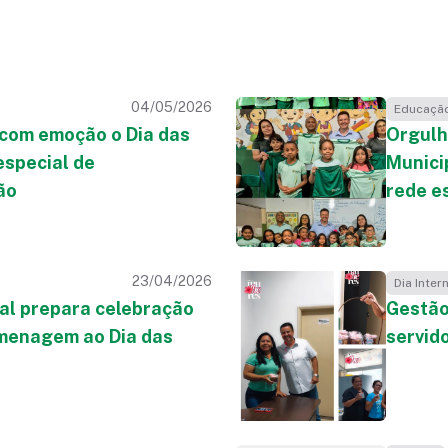
04/05/2026
Educaçã
 com emoção o Dia das
Orgulh
especial de
Munici
ão
rede e
23/04/2026
Dia Inter
al prepara celebração
Gestão
menagem ao Dia das
servid