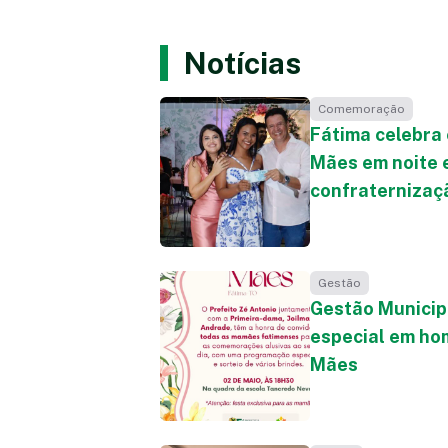
Notícias
Comemoração
Fátima celebra
Mães em noite 
confraternizaç
Gestão
Gestão Municip
especial em ho
Mães