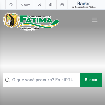
A-
A
A+
Buscar