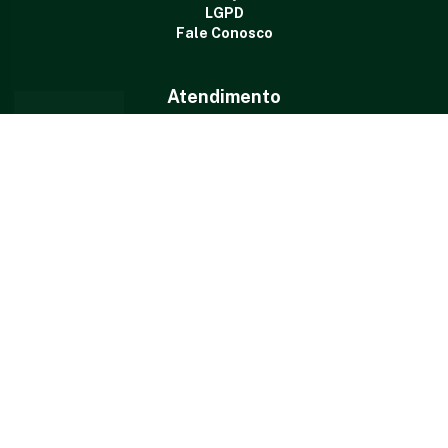
LGPD
Fale Conosco
Atendimento
De Segunda à Sexta das 07:00h às 11:00h e das 13:00h
às 17:00h
Rua Porto Alegre, nº 179, Centro, Fátima/TO,
CEP: 77.555-000
(63) 3365-1337
gabprefeitofatima@gmail.com
Redes Sociais
Fique por dentro de todas as atualizações